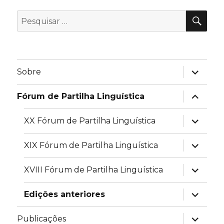
PES
Pesquisar
por:
expandir
Sobre
submen
expandir
Fórum de Partilha Linguística
submen
expandir
XX Fórum de Partilha Linguística
submen
expandir
XIX Fórum de Partilha Linguística
submen
expandir
XVIII Fórum de Partilha Linguística
submen
expandir
Edições anteriores
submen
expandir
Publicações