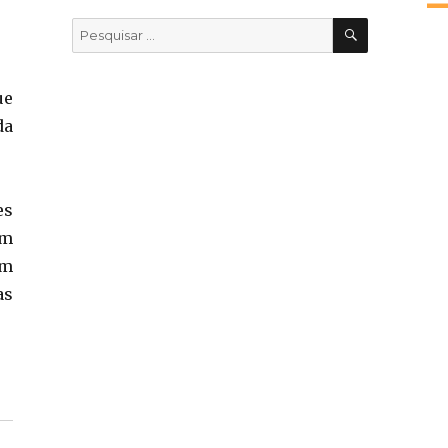
PESQUISA
Pesquisar
por:
ue
da
es
em
um
as