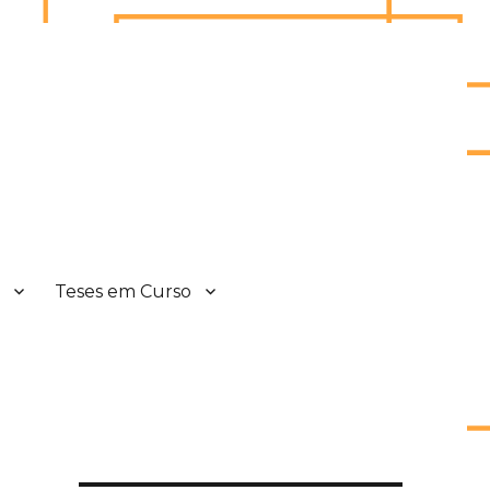
a
Teses em Curso