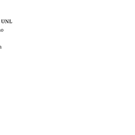
– UNL
no
m