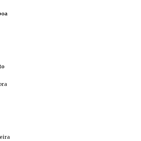
boa
to
bra
eira