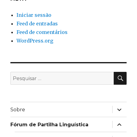
Iniciar sessão
Feed de entradas
Feed de comentários
WordPress.org
PES
Pesquisar
por:
expandir
Sobre
submen
expandir
Fórum de Partilha Linguística
submen