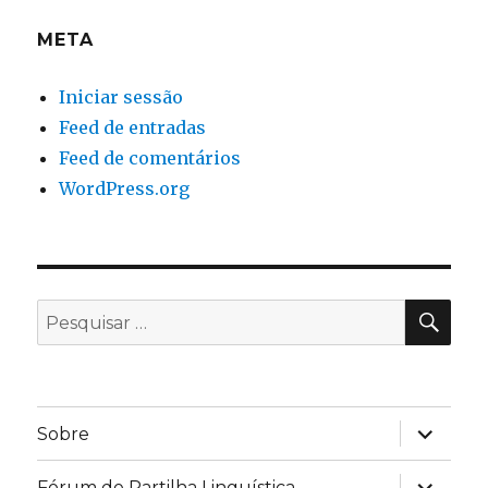
META
Iniciar sessão
Feed de entradas
Feed de comentários
WordPress.org
PES
Pesquisar
por:
expandir
Sobre
submen
expandir
Fórum de Partilha Linguística