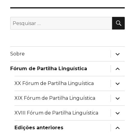
PES
Pesquisar
por:
expandir
Sobre
submen
expandir
Fórum de Partilha Linguística
submen
expandir
XX Fórum de Partilha Linguística
submen
expandir
XIX Fórum de Partilha Linguística
submen
expandir
XVIII Fórum de Partilha Linguística
submen
expandir
Edições anteriores
submen