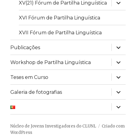
expandir
XV(21) Fórum de Partilha Linguística
submen
XVI Fórum de Partilha Linguística
XVII Fórum de Partilha Linguística
expandir
Publicações
submen
expandir
Workshop de Partilha Linguística
submen
expandir
Teses em Curso
submen
expandir
Galeria de fotografias
submen
expandir
submen
Núcleo de Jovens Investigadores do CLUNL
Criado com
WordPress