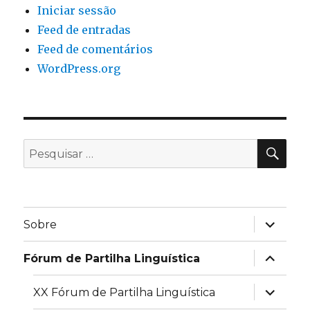
Iniciar sessão
Feed de entradas
Feed de comentários
WordPress.org
PES
Pesquisar
por:
expandir
Sobre
submen
expandir
Fórum de Partilha Linguística
submen
expandir
XX Fórum de Partilha Linguística
submen